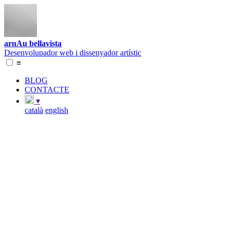
arnAu bellavista
Desenvolupador web i dissenyador artístic
≡
BLOG
CONTACTE
▾
català
english