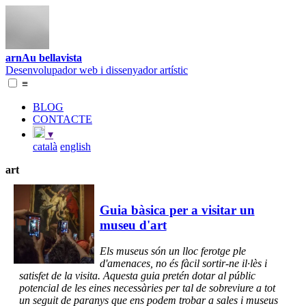
arnAu bellavista
Desenvolupador web i dissenyador artístic
≡
BLOG
CONTACTE
▾
català
english
art
Guia bàsica per a visitar un
museu d'art
Els museus són un lloc ferotge ple
d'amenaces, no és fàcil sortir-ne il·lès i
satisfet de la visita. Aquesta guia pretén dotar al públic
potencial de les eines necessàries per tal de sobreviure a tot
un seguit de paranys que ens podem trobar a sales i museus