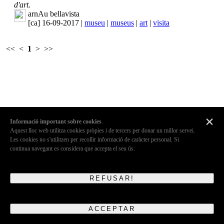
d'art.
arnAu bellavista
[ca] 16-09-2017 |
museu
|
museus
|
art
|
visita
<<
<
1
>
>>
×
Informació important sobre cookies
.
Aquest lloc web utilitza cookies pròpies i de tercers per donar un millor servei.
Les cookies no s'utilitzen per recollir informació de caràcter personal. Si
continua navegant es considera que accepta el seu ús.
REFUSAR!
ACCEPTAR